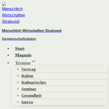
Zum
Inhalt
springen
Menschlich Wirtschaften Stralsund
Gemeinschaftsladen
Start
Magazin
Termine
Vortrag
Kultur
Kulinarisches
Seminar
Gesundheit
Intern