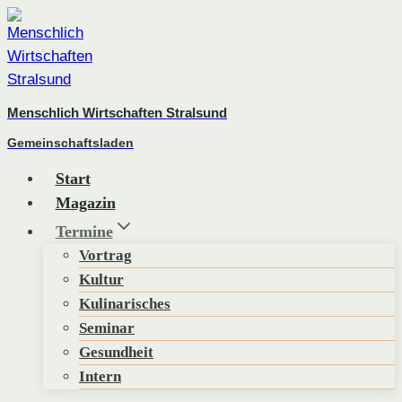
Zum
Inhalt
springen
Menschlich Wirtschaften Stralsund
Gemeinschaftsladen
Start
Magazin
Termine
Vortrag
Kultur
Kulinarisches
Seminar
Gesundheit
Intern